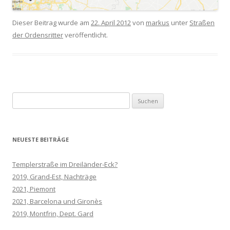
Dieser Beitrag wurde am
22. April 2012
von
markus
unter
Straßen
der Ordensritter
veröffentlicht.
S
u
c
h
NEUESTE BEITRÄGE
e
n
Templerstraße im Dreiländer-Eck?
n
2019, Grand-Est, Nachträge
a
2021, Piemont
c
2021, Barcelona und Gironès
h
2019, Montfrin, Dept. Gard
: