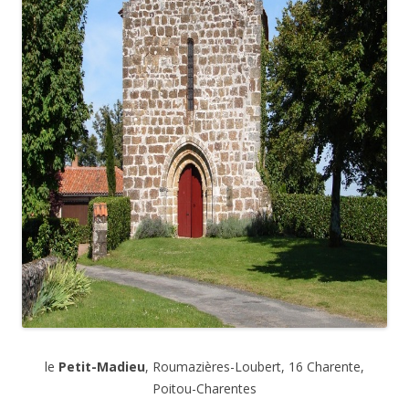
le
Petit-Madieu
, Roumazières-Loubert, 16 Charente,
Poitou-Charentes