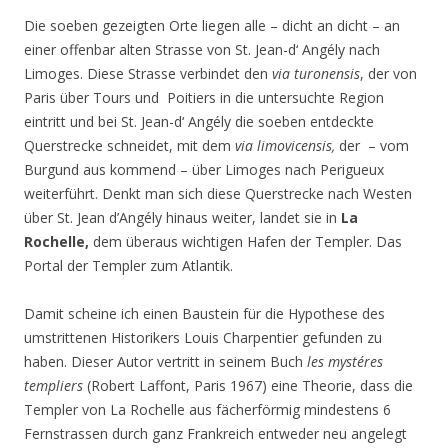
Die soeben gezeigten Orte liegen alle – dicht an dicht – an
einer offenbar alten Strasse von St. Jean-d‘ Angély nach
Limoges. Diese Strasse verbindet den
via turonensis
, der von
Paris über Tours und Poitiers in die untersuchte Region
eintritt und bei St. Jean-d‘ Angély die soeben entdeckte
Querstrecke schneidet, mit dem
via limovicensis,
der – vom
Burgund aus kommend – über Limoges nach Perigueux
weiterführt. Denkt man sich diese Querstrecke nach Westen
über St. Jean d’Angély hinaus weiter, landet sie in
La
Rochelle,
dem überaus wichtigen Hafen der Templer. Das
Portal der Templer zum Atlantik.
Damit scheine ich einen Baustein für die Hypothese des
umstrittenen Historikers Louis Charpentier gefunden zu
haben. Dieser Autor vertritt in seinem Buch
les mystéres
templiers
(Robert Laffont, Paris 1967) eine Theorie, dass die
Templer von La Rochelle aus fächerförmig mindestens 6
Fernstrassen durch ganz Frankreich entweder neu angelegt