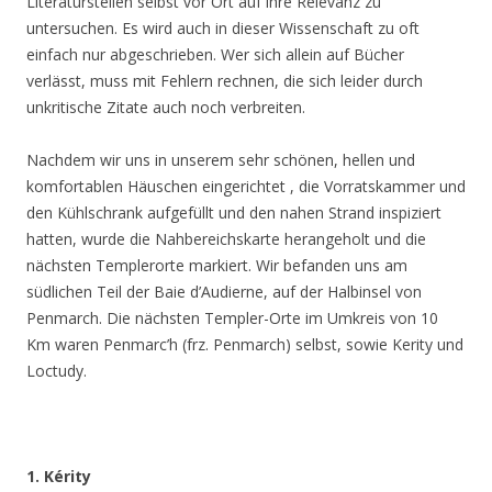
Literaturstellen selbst vor Ort auf ihre Relevanz zu
untersuchen. Es wird auch in dieser Wissenschaft zu oft
einfach nur abgeschrieben. Wer sich allein auf Bücher
verlässt, muss mit Fehlern rechnen, die sich leider durch
unkritische Zitate auch noch verbreiten.
Nachdem wir uns in unserem sehr schönen, hellen und
komfortablen Häuschen eingerichtet , die Vorratskammer und
den Kühlschrank aufgefüllt und den nahen Strand inspiziert
hatten, wurde die Nahbereichskarte herangeholt und die
nächsten Templerorte markiert. Wir befanden uns am
südlichen Teil der Baie d’Audierne, auf der Halbinsel von
Penmarch. Die nächsten Templer-Orte im Umkreis von 10
Km waren Penmarc’h (frz. Penmarch) selbst, sowie Kerity und
Loctudy.
1. Kérity