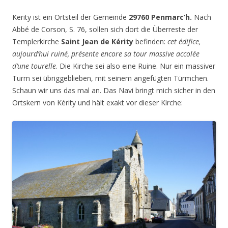
Kerity ist ein Ortsteil der Gemeinde
29760 Penmarc’h.
Nach
Abbé de Corson, S. 76, sollen sich dort die Überreste der
Templerkirche
Saint Jean de Kérity
befinden:
cet édifice,
aujourd’hui ruiné, présente encore sa tour massive accolée
d’une tourelle
. Die Kirche sei also eine Ruine. Nur ein massiver
Turm sei übriggeblieben, mit seinem angefügten Türmchen.
Schaun wir uns das mal an. Das Navi bringt mich sicher in den
Ortskern von Kérity und hält exakt vor dieser Kirche: